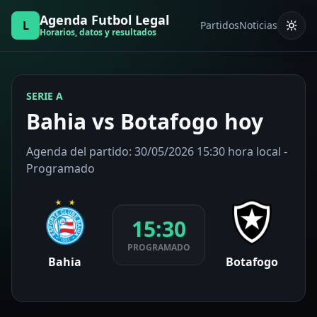
Agenda Futbol Legal
L
Partidos
Noticias
Horarios, datos y resultados
SERIE A
Bahia vs Botafogo hoy
Agenda del partido: 30/05/2026 15:30 hora local -
Programado
15:30
PROGRAMADO
Bahia
Botafogo