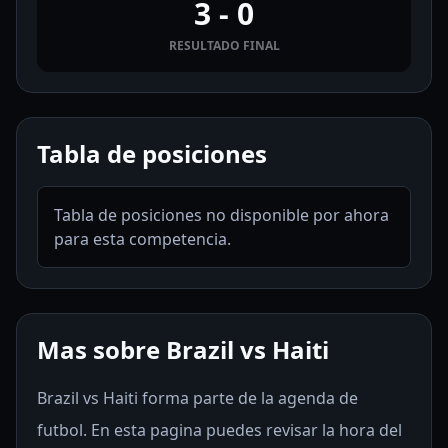
3 - 0
RESULTADO FINAL
Tabla de posiciones
Tabla de posiciones no disponible por ahora
para esta competencia.
Mas sobre Brazil vs Haiti
Brazil vs Haiti forma parte de la agenda de
futbol. En esta pagina puedes revisar la hora del