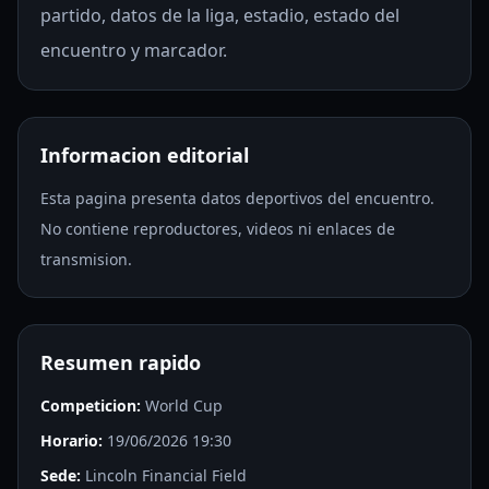
partido, datos de la liga, estadio, estado del
encuentro y marcador.
Informacion editorial
Esta pagina presenta datos deportivos del encuentro.
No contiene reproductores, videos ni enlaces de
transmision.
Resumen rapido
Competicion:
World Cup
Horario:
19/06/2026 19:30
Sede:
Lincoln Financial Field