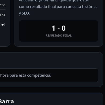
encuentro ya terminó, queda guardado
7:30
como resultado final para consulta histórica
y SEO.
ena
shed
1 - 0
RESULTADO FINAL
ahora para esta competencia.
Barra