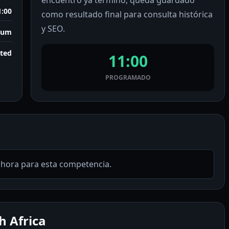
encuentro ya terminó, queda guardado
1:00
como resultado final para consulta histórica
y SEO.
ium
rted
11:00
PROGRAMADO
ahora para esta competencia.
h Africa