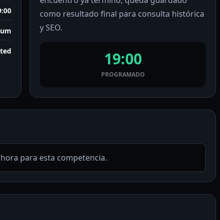
encuentro ya terminó, queda guardado
9:00
como resultado final para consulta histórica
y SEO.
ium
rted
19:00
PROGRAMADO
ahora para esta competencia.