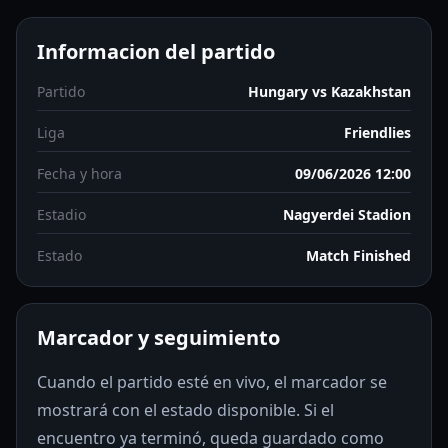
Informacion del partido
Partido
Hungary vs Kazakhstan
Liga
Friendlies
Fecha y hora
09/06/2026 12:00
Estadio
Nagyerdei Stadion
Estado
Match Finished
Marcador y seguimiento
Cuando el partido esté en vivo, el marcador se
mostrará con el estado disponible. Si el
encuentro ya terminó, queda guardado como