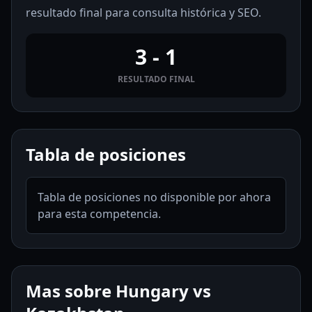
resultado final para consulta histórica y SEO.
3 - 1
RESULTADO FINAL
Tabla de posiciones
Tabla de posiciones no disponible por ahora
para esta competencia.
Mas sobre Hungary vs