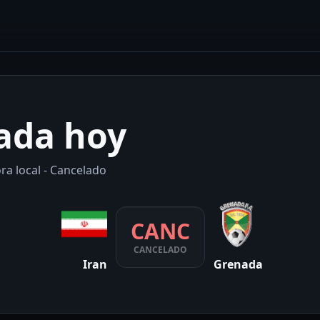
nada hoy
ra local - Cancelado
CANC
CANCELADO
Iran
Grenada