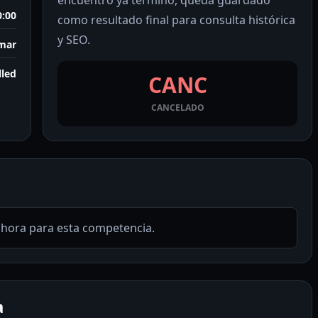
encuentro ya terminó, queda guardado
0:00
como resultado final para consulta histórica
y SEO.
rmar
lled
CANC
CANCELADO
ahora para esta competencia.
a