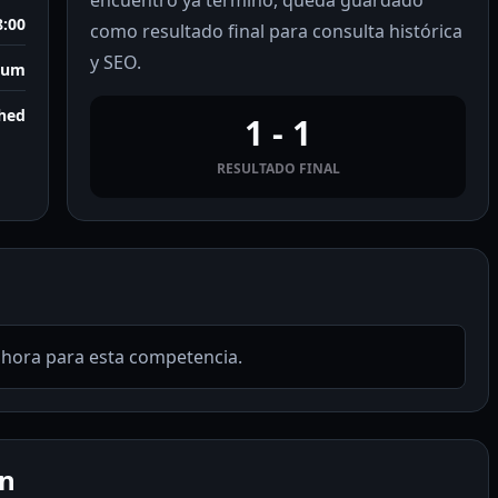
encuentro ya terminó, queda guardado
8:00
como resultado final para consulta histórica
y SEO.
ium
shed
1 - 1
RESULTADO FINAL
ahora para esta competencia.
en