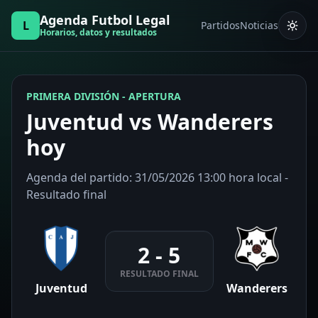
Agenda Futbol Legal
L
Partidos
Noticias
Horarios, datos y resultados
PRIMERA DIVISIÓN - APERTURA
Juventud vs Wanderers
hoy
Agenda del partido: 31/05/2026 13:00 hora local -
Resultado final
2 - 5
RESULTADO FINAL
Juventud
Wanderers