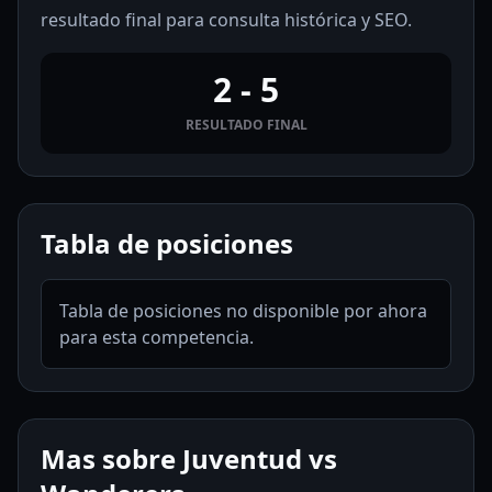
resultado final para consulta histórica y SEO.
2 - 5
RESULTADO FINAL
Tabla de posiciones
Tabla de posiciones no disponible por ahora
para esta competencia.
Mas sobre Juventud vs