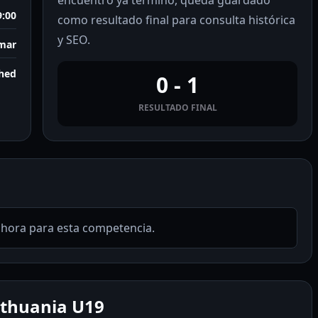
encuentro ya terminó, queda guardado
9:00
como resultado final para consulta histórica
y SEO.
rmar
shed
0 - 1
RESULTADO FINAL
ahora para esta competencia.
ithuania U19