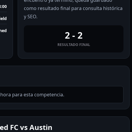
encuentro ya terminó, queda guardado
8:00
como resultado final para consulta histórica
y SEO.
ield
shed
2 - 2
RESULTADO FINAL
ahora para esta competencia.
ed FC vs Austin