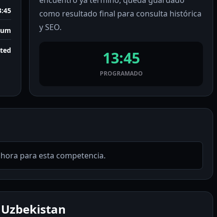
encuentro ya terminó, queda guardado
3:45
como resultado final para consulta histórica
y SEO.
ium
rted
13:45
PROGRAMADO
ahora para esta competencia.
 Uzbekistan