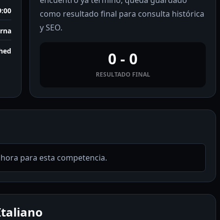
encuentro ya terminó, queda guardado
9:00
como resultado final para consulta histórica
y SEO.
erna
shed
0 - 0
RESULTADO FINAL
ahora para esta competencia.
Italiano