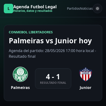
Agenda Futbol Legal
L
Partidos
Noticias
Horarios, datos y resultados
CONMEBOL LIBERTADORES
Palmeiras vs Junior hoy
Agenda del partido: 28/05/2026 17:00 hora local -
Resultado final
4 - 1
RESULTADO FINAL
Palmeiras
Junior