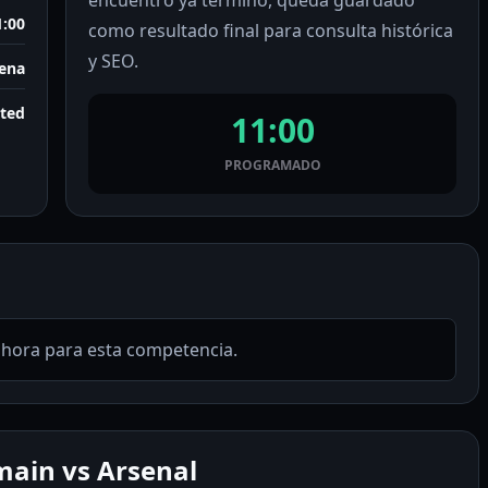
encuentro ya terminó, queda guardado
1:00
como resultado final para consulta histórica
y SEO.
ena
rted
11:00
PROGRAMADO
ahora para esta competencia.
main vs Arsenal