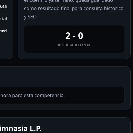
encuentro ya terminó, queda guardado
9:45
como resultado final para consulta histórica
y SEO.
tal
shed
2 - 0
RESULTADO FINAL
ahora para esta competencia.
imnasia L.P.