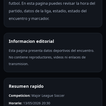
futbol. En esta pagina puedes revisar la hora del
partido, datos de la liga, estadio, estado del
encuentro y marcador.
Informacion editorial
Esta pagina presenta datos deportivos del encuentro.
No contiene reproductores, videos ni enlaces de
transmision.
Resumen rapido
Competicion:
Major League Soccer
Horario:
13/05/2026 20:30