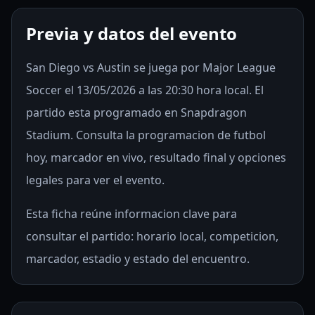
Previa y datos del evento
San Diego vs Austin se juega por Major League
Soccer el 13/05/2026 a las 20:30 hora local. El
partido esta programado en Snapdragon
Stadium. Consulta la programacion de futbol
hoy, marcador en vivo, resultado final y opciones
legales para ver el evento.
Esta ficha reúne informacion clave para
consultar el partido: horario local, competicion,
marcador, estadio y estado del encuentro.