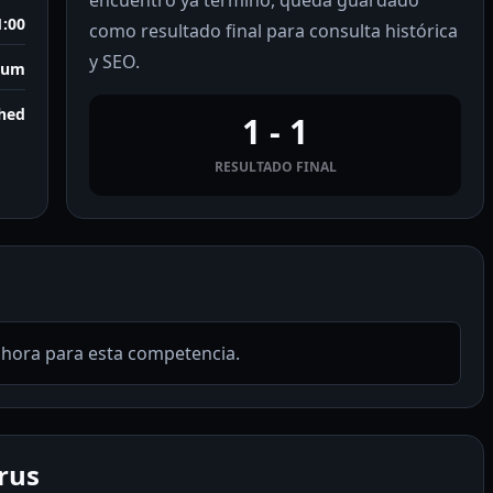
encuentro ya terminó, queda guardado
1:00
como resultado final para consulta histórica
y SEO.
dium
shed
1 - 1
RESULTADO FINAL
ahora para esta competencia.
rus