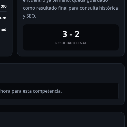
encuentro ya terminó, queda guardado
1:00
como resultado final para consulta histórica
y SEO.
dium
shed
3 - 2
RESULTADO FINAL
ahora para esta competencia.