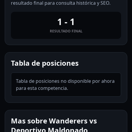
resultado final para consulta histórica y SEO.
1 - 1
RESULTADO FINAL
Tabla de posiciones
Tabla de posiciones no disponible por ahora
para esta competencia.
Mas sobre Wanderers vs
Deportivo Maldonado