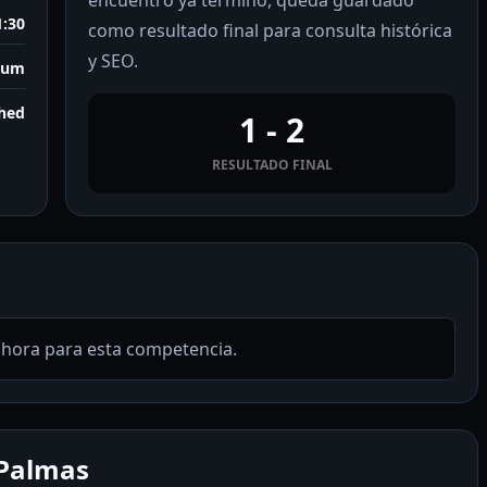
encuentro ya terminó, queda guardado
1:30
como resultado final para consulta histórica
y SEO.
ium
shed
1 - 2
RESULTADO FINAL
ahora para esta competencia.
 Palmas