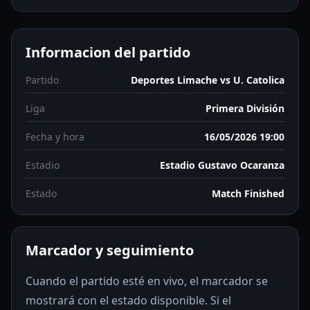
Informacion del partido
Partido
Deportes Limache vs U. Catolica
Liga
Primera División
Fecha y hora
16/05/2026 19:00
Estadio
Estadio Gustavo Ocaranza
Estado
Match Finished
Marcador y seguimiento
Cuando el partido esté en vivo, el marcador se
mostrará con el estado disponible. Si el