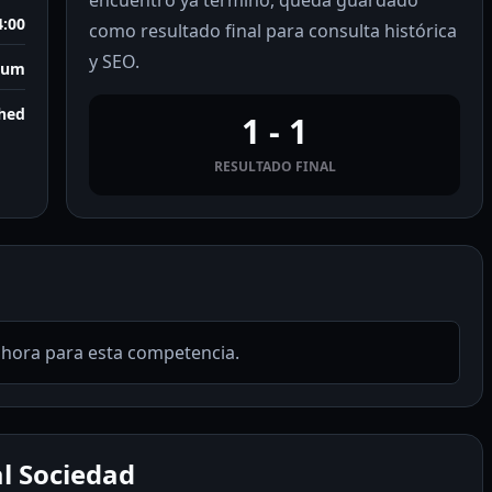
encuentro ya terminó, queda guardado
4:00
como resultado final para consulta histórica
y SEO.
ium
shed
1 - 1
RESULTADO FINAL
ahora para esta competencia.
l Sociedad