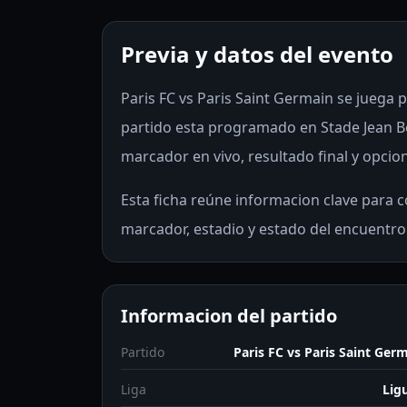
Previa y datos del evento
Paris FC vs Paris Saint Germain se juega po
partido esta programado en Stade Jean Bo
marcador en vivo, resultado final y opcion
Esta ficha reúne informacion clave para co
marcador, estadio y estado del encuentro
Informacion del partido
Partido
Paris FC vs Paris Saint Ger
Liga
Lig