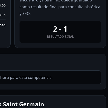
encuentro ya terminó, queda guardado
4:00
como resultado final para consulta histórica
y SEO.
ouin
shed
2 - 1
RESULTADO FINAL
ahora para esta competencia.
is Saint Germain