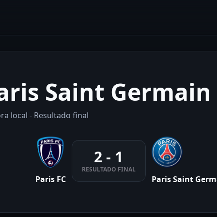
Paris Saint Germain
a local - Resultado final
2 - 1
RESULTADO FINAL
Paris FC
Paris Saint Germ