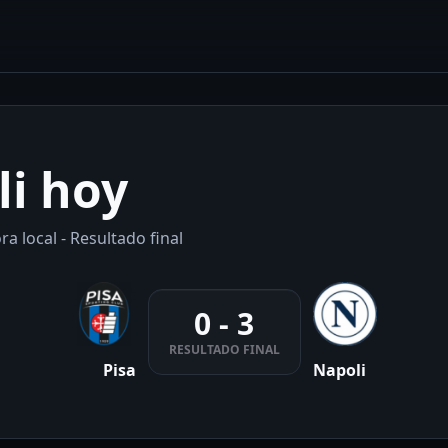
li hoy
a local - Resultado final
0 - 3
RESULTADO FINAL
Pisa
Napoli