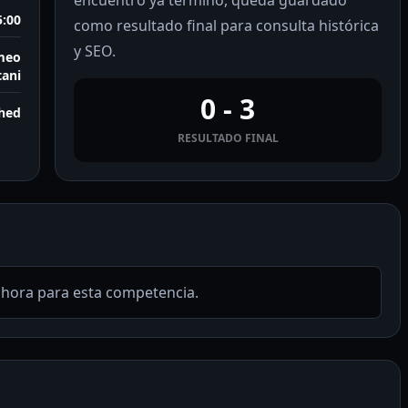
encuentro ya terminó, queda guardado
5:00
como resultado final para consulta histórica
y SEO.
omeo
ani
0 - 3
shed
RESULTADO FINAL
ahora para esta competencia.