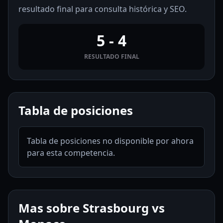
resultado final para consulta histórica y SEO.
5 - 4
RESULTADO FINAL
Tabla de posiciones
Tabla de posiciones no disponible por ahora
para esta competencia.
Mas sobre Strasbourg vs