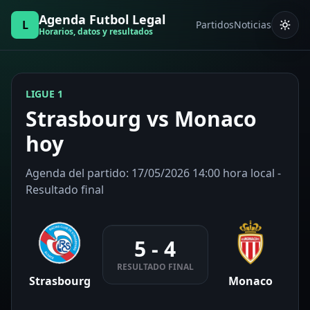
Agenda Futbol Legal
L
Partidos
Noticias
Horarios, datos y resultados
LIGUE 1
Strasbourg vs Monaco
hoy
Agenda del partido: 17/05/2026 14:00 hora local -
Resultado final
5 - 4
RESULTADO FINAL
Strasbourg
Monaco