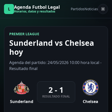
Agenda Futbol Legal
L
Partidos
Noticias
Horarios, datos y resultados
PREMIER LEAGUE
Sunderland vs Chelsea
hoy
Agenda del partido: 24/05/2026 10:00 hora local -
Resultado final
2 - 1
RESULTADO FINAL
Sunderland
Chelsea