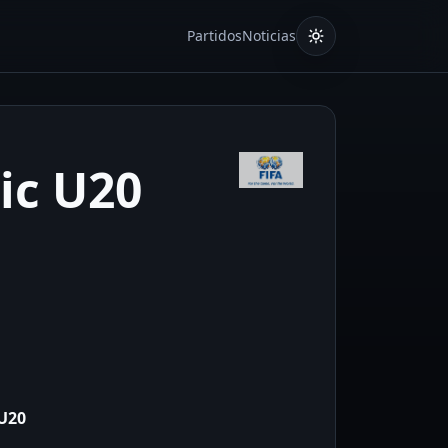
Partidos
Noticias
ic U20
 U20