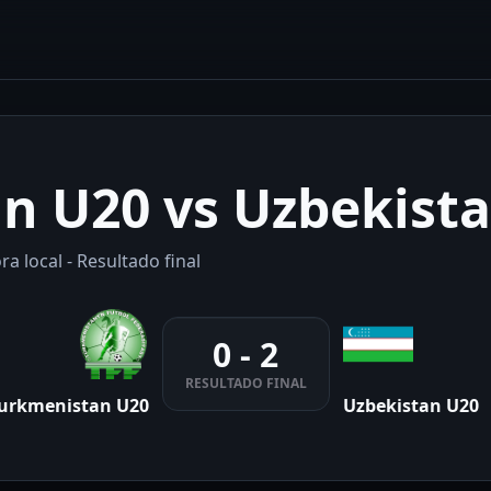
n U20 vs Uzbekist
a local - Resultado final
0 - 2
RESULTADO FINAL
urkmenistan U20
Uzbekistan U20