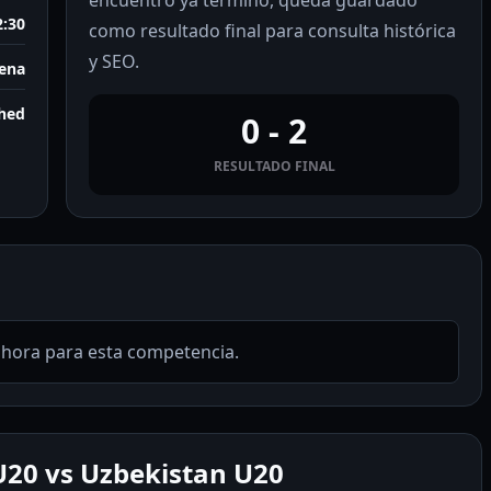
encuentro ya terminó, queda guardado
2:30
como resultado final para consulta histórica
y SEO.
ena
shed
0 - 2
RESULTADO FINAL
ahora para esta competencia.
20 vs Uzbekistan U20